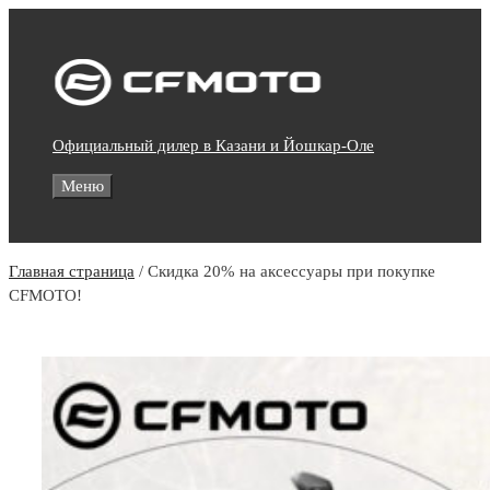
Skip
to
content
Официальный дилер в Казани и Йошкар-Оле
Меню
Главная страница
/
Скидка 20% на аксессуары при покупке
CFMOTO!