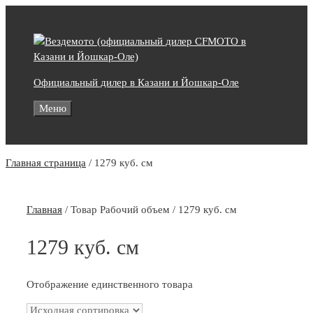
Skip
to
content
Официальный дилер в Казани и Йошкар-Оле
Меню
Главная страница
/
1279 куб. см
Главная
/ Товар Рабочий объем / 1279 куб. см
1279 куб. см
Отображение единственного товара