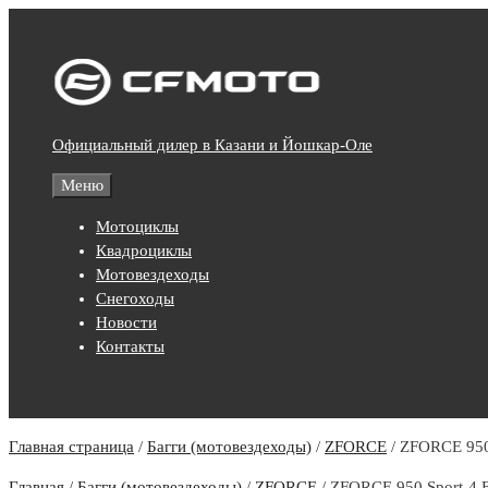
Skip
to
content
Официальный дилер в Казани и Йошкар-Оле
Меню
Мотоциклы
Квадроциклы
Мотовездеходы
Снегоходы
Новости
Контакты
Главная страница
/
Багги (мотовездеходы)
/
ZFORCE
/
ZFORCE 950
Главная
/
Багги (мотовездеходы)
/
ZFORCE
/ ZFORCE 950 Sport-4 