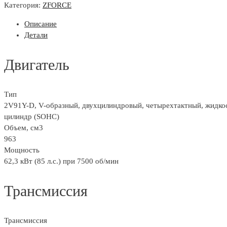
ZFORCE
Категория:
ZFORCE
950
Описание
Sport-
Детали
4
EPS
Двигатель
Тип
2V91Y-D, V-образный, двухцилиндровый, четырехтактный, жидкос
цилиндр (SOHC)
Объем, см3
963
Мощность
62,3 кВт (85 л.с.) при 7500 об/мин
Трансмиссия
Трансмиссия