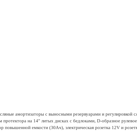
асляные амортизаторы с выносными резервуарами и регулировкой с
 протектора на 14″ литых дисках с бедлоками, D-образное рулевое 
тор повышенной емкости (30Ач), электрическая розетка 12V и розе